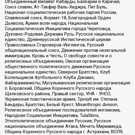
Объединенный Вилайат Кабарды, Балкарии и Карачая,
Союз славян, Ат-Такфир Валь-Хиджра, Пит Буль,
Национал-социалистическая рабочая партия России,
Славянский союз, Формат-18, Благородный Орден
Дьявола, Армия воли народа, Национальная
Социалистическая Инициатива города Череповца,
Духовно-Родовая Держава Русь, Русское национальное
единство, Древнерусской Инглистической церкви
Православных Староверов-Инглингов, Русский
общенациональный союз, Движение против нелегальной
иммиграции, Кровь и Честь, О свободе совести и о
религиозных объединениях, Омская организация
общественного политического движения Русское
национальное единство, Северное Братство, Клуб
Болельщиков Футбольного Клуба Динамо,
Файзрахманисты, Мусульманская религиозная организация
п. Боровский, Община Коренного Русского народа
Щелковского района, Правый сектор, УНА - УНСО,
Украинская повстанческая армия, Тризуб им. Степана
Бандеры, Братство, Белый Крест, Misanthropic division,
Религиозное объединение последователей инглиизма,
Народная Социальная Инициатива, TulaSkins,
Этнополитическое объединение Русские, Русское
национальное объединение Атака, Мечеть Мирмамеда,
Община Коренного Русского народа г. Астрахани, ВОЛЯ,