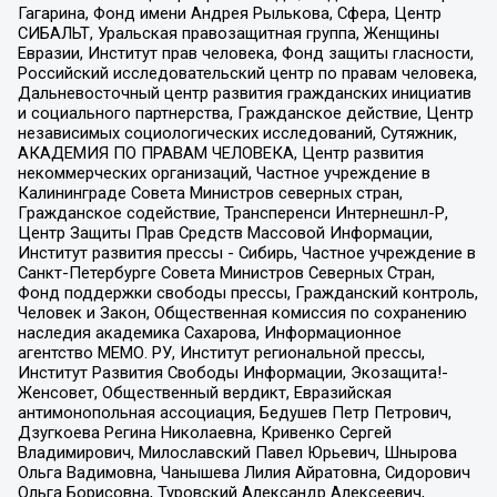
Гагарина, Фонд имени Андрея Рылькова, Сфера, Центр
СИБАЛЬТ, Уральская правозащитная группа, Женщины
Евразии, Институт прав человека, Фонд защиты гласности,
Российский исследовательский центр по правам человека,
Дальневосточный центр развития гражданских инициатив
и социального партнерства, Гражданское действие, Центр
независимых социологических исследований, Сутяжник,
АКАДЕМИЯ ПО ПРАВАМ ЧЕЛОВЕКА, Центр развития
некоммерческих организаций, Частное учреждение в
Калининграде Совета Министров северных стран,
Гражданское содействие, Трансперенси Интернешнл-Р,
Центр Защиты Прав Средств Массовой Информации,
Институт развития прессы - Сибирь, Частное учреждение в
Санкт-Петербурге Совета Министров Северных Стран,
Фонд поддержки свободы прессы, Гражданский контроль,
Человек и Закон, Общественная комиссия по сохранению
наследия академика Сахарова, Информационное
агентство МЕМО. РУ, Институт региональной прессы,
Институт Развития Свободы Информации, Экозащита!-
Женсовет, Общественный вердикт, Евразийская
антимонопольная ассоциация, Бедушев Петр Петрович,
Дзугкоева Регина Николаевна, Кривенко Сергей
Владимирович, Милославский Павел Юрьевич, Шнырова
Ольга Вадимовна, Чанышева Лилия Айратовна, Сидорович
Ольга Борисовна, Туровский Александр Алексеевич,