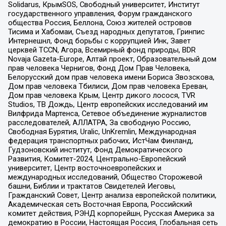
Solidarus, КрымSOS, Свободный университет, Институт
государственного управления, Форум гражданского
общества Россия, Беллона, Союз жителей островов
Тисима и Хабомаи, Съезд народных депутатов, Гринпис
Интернешнл, Фонд борьбы с коррупцией Инк, Завет
церквей TCCN, Агора, Всемирный фонд природы, BDR
Novaja Gazeta-Europe, Алтай проект, Образовательный дом
прав человека Чернигов, Фонд Дом Прав Человека,
Белорусский дом прав человека имени Бориса Звозскова,
Дом прав человека Тбилиси, Дом прав человека Ереван,
Дом прав человека Крым, Центр дикого лосося, TVR
Studios, ТВ Дождь, Центр европейских исследований им
Вилфрида Мартенса, Сетевое объединение журналистов
расследователей, АЛЛАТРА, За свободную Россию,
Свободная Бурятия, Uralic, UnKremlin, Международная
федерация транспортных рабочих, ИстЧам Финланд,
Гудзоновский институт, Фонд Демократического
Развития, Комитет-2024, Центрально-Европейский
университет, Центр восточноевропейских и
международных исследований, Общество Сторожевой
башни, Библии и трактатов Свидетелей Иеговы,
Гражданский Совет, Центр анализа европейской политики,
Академическая сеть Восточная Европа, Российский
комитет действия, РЭНД корпорейшн, Русская Америка за
демократию в России, Настоящая Россия, Глобальная сеть