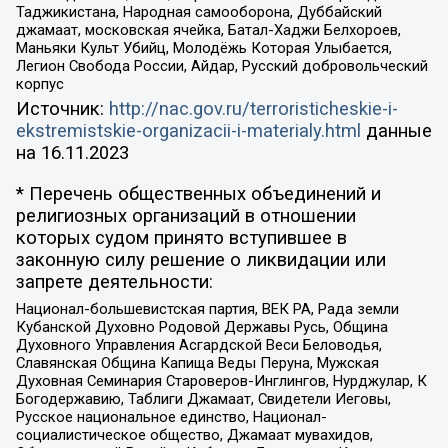
Таджикистана, Народная самооборона, Дуббайский
джамаат, московская ячейка, Батал-Хаджи Белхороев,
Маньяки Культ Убийц, Молодёжь Которая Улыбается,
Легион Свобода России, Айдар, Русский добровольческий
корпус
Источник:
http://nac.gov.ru/terroristicheskie-i-
ekstremistskie-organizacii-i-materialy.html
данные
на
16.11.2023
* Перечень общественных объединений и
религиозных организаций в отношении
которых судом принято вступившее в
законную силу решение о ликвидации или
запрете деятельности:
Национал-большевистская партия, ВЕК РА, Рада земли
Кубанской Духовно Родовой Державы Русь, Община
Духовного Управления Асгардской Веси Беловодья,
Славянская Община Капища Веды Перуна, Мужская
Духовная Семинария Староверов-Инглингов, Нурджулар, К
Богодержавию, Таблиги Джамаат, Свидетели Иеговы,
Русское национальное единство, Национал-
социалистическое общество, Джамаат мувахидов,