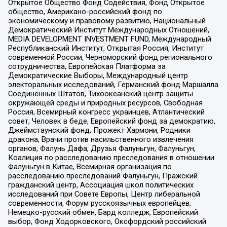
Открытое Общество Фонд Содействия, Фонд Открытое
общество, Американо-российский фонд по
экономическому и правовому развитию, Национальный
Демократический Институт Международных Отношений,
MEDIA DEVELOPMENT INVESTMENT FUND, Международный
Республиканский Институт, Открытая Россия, Институт
современной России, Черноморский фонд регионального
сотрудничества, Европейская Платформа за
Демократические Выборы, Международный центр
электоральных исследований, Германский фонд Маршалла
Соединенных Штатов, Тихоокеанский центр защиты
окружающей среды и природных ресурсов, Свободная
Россия, Всемирный конгресс украинцев, Атлантический
совет, Человек в беде, Европейский фонд за демократию,
Джеймстаунский фонд, Прожект Хармони, Родники
дракона, Врачи против насильственного извлечения
органов, Фалунь Дафа, Друзья Фалуньгун, Фалуньгун,
Коалиция по расследованию преследования в отношении
Фалуньгун в Китае, Всемирная организация по
расследованию преследований Фалуньгун, Пражский
гражданский центр, Ассоциация школ политических
исследований при Совете Европы, Центр либеральной
современности, Форум русскоязычных европейцев,
Немецко-русский обмен, Бард колледж, Европейский
выбор, Фонд Ходорковского, Оксфордский российский