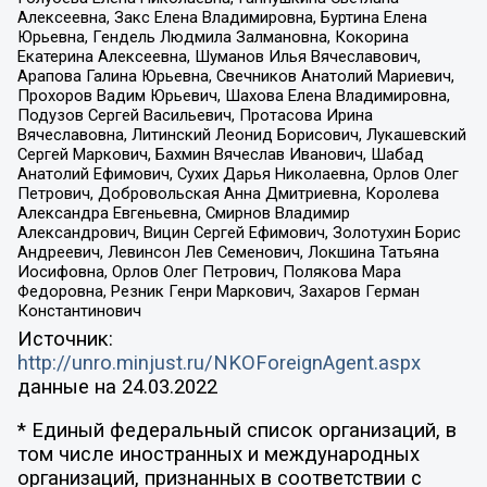
Алексеевна, Закс Елена Владимировна, Буртина Елена
Юрьевна, Гендель Людмила Залмановна, Кокорина
Екатерина Алексеевна, Шуманов Илья Вячеславович,
Арапова Галина Юрьевна, Свечников Анатолий Мариевич,
Прохоров Вадим Юрьевич, Шахова Елена Владимировна,
Подузов Сергей Васильевич, Протасова Ирина
Вячеславовна, Литинский Леонид Борисович, Лукашевский
Сергей Маркович, Бахмин Вячеслав Иванович, Шабад
Анатолий Ефимович, Сухих Дарья Николаевна, Орлов Олег
Петрович, Добровольская Анна Дмитриевна, Королева
Александра Евгеньевна, Смирнов Владимир
Александрович, Вицин Сергей Ефимович, Золотухин Борис
Андреевич, Левинсон Лев Семенович, Локшина Татьяна
Иосифовна, Орлов Олег Петрович, Полякова Мара
Федоровна, Резник Генри Маркович, Захаров Герман
Константинович
Источник:
http://unro.minjust.ru/NKOForeignAgent.aspx
данные на
24.03.2022
* Единый федеральный список организаций, в
том числе иностранных и международных
организаций, признанных в соответствии с