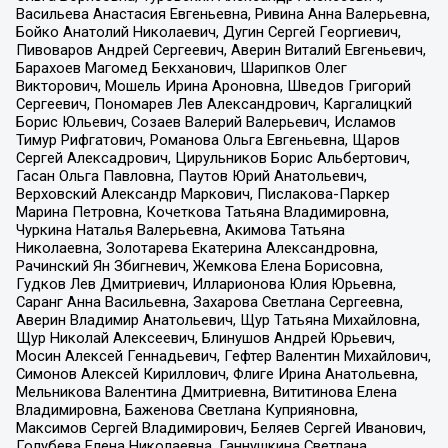
Васильева Анастасия Евгеньевна, Ривина Анна Валерьевна,
Бойко Анатолий Николаевич, Дугин Сергей Георгиевич,
Пивоваров Андрей Сергеевич, Аверин Виталий Евгеньевич,
Барахоев Магомед Бекханович, Шарипков Олег
Викторович, Мошель Ирина Ароновна, Шведов Григорий
Сергеевич, Пономарев Лев Александрович, Каргалицкий
Борис Юльевич, Созаев Валерий Валерьевич, Исламов
Тимур Рифгатович, Романова Ольга Евгеньевна, Щаров
Сергей Алексадрович, Цирульников Борис Альбертович,
Гасан Ольга Павловна, Паутов Юрий Анатольевич,
Верховский Александр Маркович, Пислакова-Паркер
Марина Петровна, Кочеткова Татьяна Владимировна,
Чуркина Наталья Валерьевна, Акимова Татьяна
Николаевна, Золотарева Екатерина Александровна,
Рачинский Ян Збигневич, Жемкова Елена Борисовна,
Гудков Лев Дмитриевич, Илларионова Юлия Юрьевна,
Саранг Анна Васильевна, Захарова Светлана Сергеевна,
Аверин Владимир Анатольевич, Щур Татьяна Михайловна,
Щур Николай Алексеевич, Блинушов Андрей Юрьевич,
Мосин Алексей Геннадьевич, Гефтер Валентин Михайлович,
Симонов Алексей Кириллович, Флиге Ирина Анатольевна,
Мельникова Валентина Дмитриевна, Вититинова Елена
Владимировна, Баженова Светлана Куприяновна,
Максимов Сергей Владимирович, Беляев Сергей Иванович,
Голубева Елена Николаевна, Ганнушкина Светлана