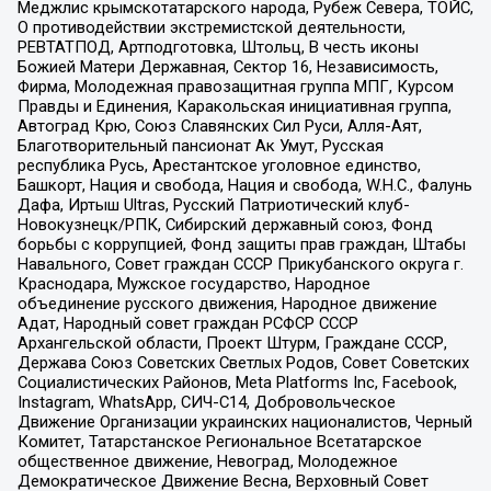
Меджлис крымскотатарского народа, Рубеж Севера, ТОЙС,
О противодействии экстремистской деятельности,
РЕВТАТПОД, Артподготовка, Штольц, В честь иконы
Божией Матери Державная, Сектор 16, Независимость,
Фирма, Молодежная правозащитная группа МПГ, Курсом
Правды и Единения, Каракольская инициативная группа,
Автоград Крю, Союз Славянских Сил Руси, Алля-Аят,
Благотворительный пансионат Ак Умут, Русская
республика Русь, Арестантское уголовное единство,
Башкорт, Нация и свобода, Нация и свобода, W.H.С., Фалунь
Дафа, Иртыш Ultras, Русский Патриотический клуб-
Новокузнецк/РПК, Сибирский державный союз, Фонд
борьбы с коррупцией, Фонд защиты прав граждан, Штабы
Навального, Совет граждан СССР Прикубанского округа г.
Краснодара, Мужское государство, Народное
объединение русского движения, Народное движение
Адат, Народный совет граждан РСФСР СССР
Архангельской области, Проект Штурм, Граждане СССР,
Держава Союз Советских Светлых Родов, Совет Советских
Социалистических Районов, Meta Platforms Inc, Facebook,
Instagram, WhatsApp, СИЧ-С14, Добровольческое
Движение Организации украинских националистов, Черный
Комитет, Татарстанское Региональное Всетатарское
общественное движение, Невоград, Молодежное
Демократическое Движение Весна, Верховный Совет