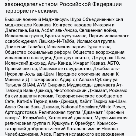
законодательством Российской Федерации
террористическими:
Высший военный Маджлисуль Шура Объединенных сил
моджахедов Кавказа, Конгресс народов Ичкерии и
Дагестана, База, Асбат аль-Ансар, Священная война,
Исламская группа, Братья-мусульмане, Партия исламского
освобождения, Лашкар-И-Тайба, Исламская группа,
Движение Талибан, Исламская партия Туркестана,
Общество социальных реформ, Общество возрождения
исламского наследия, Дом двух святых, Джунд аш-Шам,
Исламский джихад, Аль-Каида, Имарат Кавказ, АБТО,
Правый сектор, Исламское государство, Джабха аль-
Нусра ли-Ахль аш-Шам, Народное ополчение имени К.
Минина и Д. Пожарского, Аджр от Аллаха Субхану уа
Тагьаля SHAM, АУМ Синрике, Муджахеды джамаата Ат-
Тавхида Валь-Джихад, Чистопольский Джамаат, Рохнамо
ба суи давлати исломи, Террористическое сообщество
Сеть, Катиба Таухид валь-Джихад, Хайят Тахрир аш-Шам,
Ахлю Сунна Валь Джамаа, National Socialism/White Power,
Артподготовка, Религиозная группа “Джамаат “Красный
пахарь”, Колумбайн, Хатлонский джамаат, Мусульманская
религиозная группа п. Кушкуль г. Оренбург, Крымско-
татарский добровольческий батальон имени Номана
Челебиджихана, Азов, Партия исламского возрождения