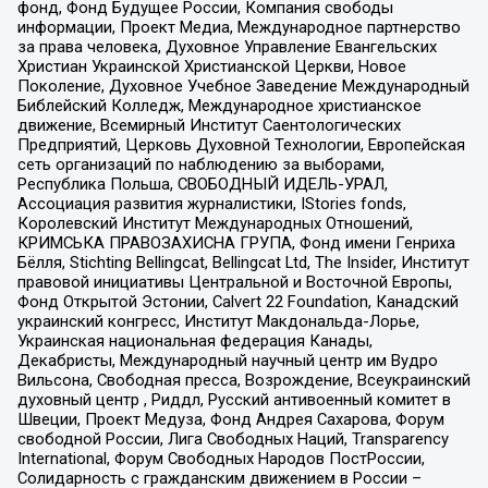
фонд, Фонд Будущее России, Компания свободы
информации, Проект Медиа, Международное партнерство
за права человека, Духовное Управление Евангельских
Христиан Украинской Христианской Церкви, Новое
Поколение, Духовное Учебное Заведение Международный
Библейский Колледж, Международное христианское
движение, Всемирный Институт Саентологических
Предприятий, Церковь Духовной Технологии, Европейская
сеть организаций по наблюдению за выборами,
Республика Польша, СВОБОДНЫЙ ИДЕЛЬ-УРАЛ,
Ассоциация развития журналистики, IStories fonds,
Королевский Институт Международных Отношений,
КРИМСЬКА ПРАВОЗАХИСНА ГРУПА, Фонд имени Генриха
Бёлля, Stichting Bellingcat, Bellingcat Ltd, The Insider, Институт
правовой инициативы Центральной и Восточной Европы,
Фонд Открытой Эстонии, Calvert 22 Foundation, Канадский
украинский конгресс, Институт Макдональда-Лорье,
Украинская национальная федерация Канады,
Декабристы, Международный научный центр им Вудро
Вильсона, Свободная пресса, Возрождение, Всеукраинский
духовный центр , Риддл, Русский антивоенный комитет в
Швеции, Проект Медуза, Фонд Андрея Сахарова, Форум
свободной России, Лига Свободных Наций, Transparеncy
International, Форум Свободных Народов ПостРоссии,
Солидарность с гражданским движением в России –