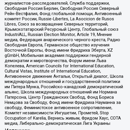
журналистов-расследователей, Служба поддержки,
Свободная Россия Берлин, Свободная Россия Северный
Рейн-Вестфалия, Фонд глобальной помощи, Антивоенный
комитет России, Russie-Libertes, La Asocicion de Rusos
Libres, Союз за возвращение Северных территорий,
Крымскотатарский Ресурсный Центр, Глобальный союз
IndustriALL, Russian Election Monitor, Article 19, Мнение
медиа, Федерация анархического черного креста, Радио
Свободная Европа, Германское общество изучения
Восточной Европы, Фонд имени Фридриха Эберта, XZ
gGmbH, Мобильная академия поддержки гендерной
демократии и миротворчества, Форум имени Льва
Копелева, American Councils for International Education,
Cultural Vistas, Institute of International Education,
Антивоенное движение Антальи, Открытый диалог, Школа
международных отношений и государственной политики
им Питера Мунка, Российско-канадский демократический
альянс, Школа международных отношений им Нормана
Патерсона, Центр Гражданских Свобод, Фонд Бориса
Немцова за Свободу, Фонд имени Фридриха Науманна за
свободу, Феминистское антивоенное сопротивление,
Комитет независимости Ингушетии, Прометей, Stop
Occupation of Karelia, Вернись живым, Фридом Хаус, СОТА
медиа, Либерально-демократическая Лига Украины