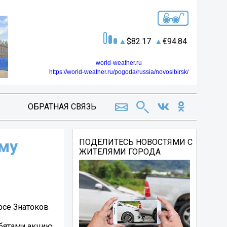
82.17
94.84
world-weather.ru
https://world-weather.ru/pogoda/russia/novosibirsk/
ОБРАТНАЯ СВЯЗЬ
ому
ПОДЕЛИТЕСЬ НОВОСТЯМИ С
ЖИТЕЛЯМИ ГОРОДА
рсе Знатоков
ебятами акцию