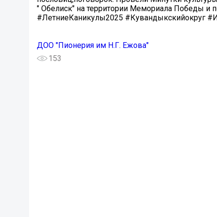
" Обелиск" на территории Мемориала Победы 
#ЛетниеКаникулы2025 #Кувандыкскийокруг #
ДОО "Пионерия им Н.Г. Ежова"
153