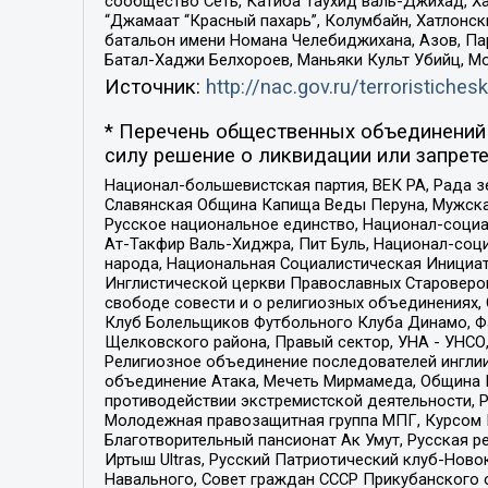
сообщество Сеть, Катиба Таухид валь-Джихад, Хай
“Джамаат “Красный пахарь”, Колумбайн, Хатлонск
батальон имени Номана Челебиджихана, Азов, Па
Батал-Хаджи Белхороев, Маньяки Культ Убийц, М
Источник:
http://nac.gov.ru/terroristichesk
* Перечень общественных объединений 
силу решение о ликвидации или запрете
Национал-большевистская партия, ВЕК РА, Рада 
Славянская Община Капища Веды Перуна, Мужская
Русское национальное единство, Национал-социа
Ат-Такфир Валь-Хиджра, Пит Буль, Национал-соц
народа, Национальная Социалистическая Инициат
Инглистической церкви Православных Староверов
свободе совести и о религиозных объединениях,
Клуб Болельщиков Футбольного Клуба Динамо, Фа
Щелковского района, Правый сектор, УНА - УНСО, У
Религиозное объединение последователей инглии
объединение Атака, Мечеть Мирмамеда, Община К
противодействии экстремистской деятельности, 
Молодежная правозащитная группа МПГ, Курсом П
Благотворительный пансионат Ак Умут, Русская ре
Иртыш Ultras, Русский Патриотический клуб-Нов
Навального, Совет граждан СССР Прикубанского 