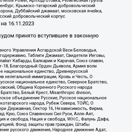
/White Power, Артподготовка, Религиозная группа
Оренбург, Крымско-татарский добровольческий
орона, Дуббайский джамаат, московская ячейка,
усский добровольческий корпус
 на
16.11.2023
судом принято вступившее в законную
вного Управления Асгардской Веси Беловодья,
годержавию, Таблиги Джамаат, Свидетели Иеговы,
айат Кабарды, Балкарии и Карачая, Союз славян,
т-18, Благородный Орден Дьявола, Армия воли
ое национальное единство, Древнерусской
 нелегальной иммиграции, Кровь и Честь, О
усское национальное единство, Северное Братство,
ровский, Община Коренного Русского народа
атство, Белый Крест, Misanthropic division,
еское объединение Русские, Русское национальное
котатарского народа, Рубеж Севера, ТОЙС, О
ри Державная, Сектор 16, Независимость, Фирма,
д Крю, Союз Славянских Сил Руси, Алля-Аят,
я и свобода, Нация и свобода, W.H.С., Фалунь Дафа,
рупцией, Фонд защиты прав граждан, Штабы
ение русского движения, Народное движение Адат,