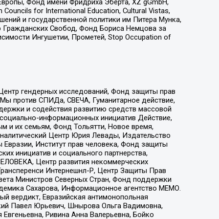
Европы, Фонд имени Фридриха Эберта, XZ gGmbH,
ls for International Education, Cultural Vistas,
ошений и государственной политики им Питера Мунка,
 Гражданских Свобод, Фонд Бориса Немцова за
имости Ингушетии, Прометей, Stop Occupation of
 Центр гендерных исследований, Фонд защиты прав
 Мы против СПИДа, СВЕЧА, Гуманитарное действие,
ддержки и содействия развитию средств массовой
р социально-информационных инициатив Действие,
 и их семьям, Фонд Тольятти, Новое время,
, Аналитический Центр Юрия Левады, Издательство
 Евразии, Институт прав человека, Фонд защиты
ких инициатив и социального партнерства,
ЕЛОВЕКА, Центр развития некоммерческих
 Трансперенси Интернешнл-Р, Центр Защиты Прав
овета Министров Северных Стран, Фонд поддержки
адемика Сахарова, Информационное агентство МЕМО.
ый вердикт, Евразийская антимонопольная
кий Павел Юрьевич, Шнырова Ольга Вадимовна,
 Евгеньевна, Ривина Анна Валерьевна, Бойко