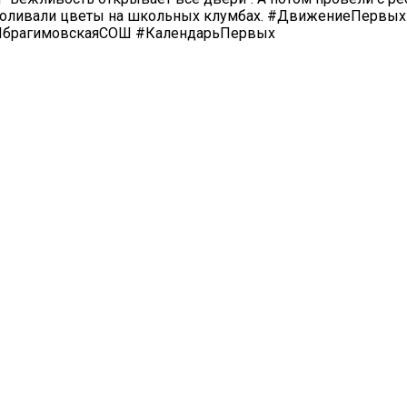
и поливали цветы на школьных клумбах. #ДвижениеПервы
ИбрагимовскаяСОШ #КалендарьПервых