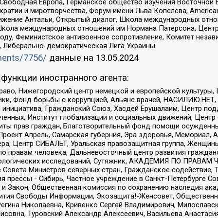
 Свободная Европа, Германское общество изучения Восточной 
и и миротворчества, Форум имени Льва Копелева, American Counci
ое движение Антальи, Открытый диалог, Школа международных отн
Школа международных отношений им Нормана Патерсона, Центр
ду, Феминистское антивоенное сопротивление, Комитет независ
а, Либерально-демократическая Лига Украины
uments/7756/
данные на
13.05.2024
функции иностранного агента:
раво, Нижегородский центр немецкой и европейской культуры,
тики, Фонд борьбы с коррупцией, Альянс врачей, НАСИЛИЮ.НЕТ,
я инициатива, Гражданский Союз, Хасдей Ерушалаим, Центр по
юченных, Институт глобализации и социальных движений, Цент
ты прав граждан, Благотворительный фонд помощи осужденным
а, Проект Апрель, Самарская губерния, Эра здоровья, Мемориал
ера, Центр СИБАЛЬТ, Уральская правозащитная группа, Женщины
по правам человека, Дальневосточный центр развития гражданс
ологических исследований, Сутяжник, АКАДЕМИЯ ПО ПРАВАМ Ч
е Совета Министров северных стран, Гражданское содействие,
я прессы - Сибирь, Частное учреждение в Санкт-Петербурге С
 и Закон, Общественная комиссия по сохранению наследия ак
звития Свободы Информации, Экозащита!-Женсовет, Общественн
Регина Николаевна, Кривенко Сергей Владимирович, Милославс
совна, Туровский Александр Алексеевич, Васильева Анастасия