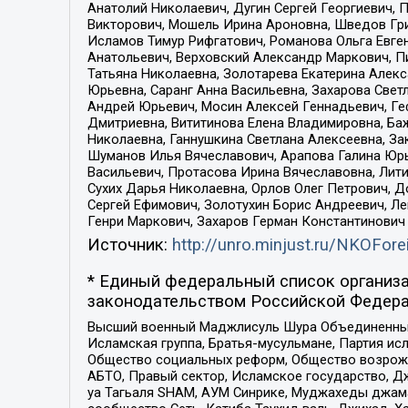
Анатолий Николаевич, Дугин Сергей Георгиевич, 
Викторович, Мошель Ирина Ароновна, Шведов Гри
Исламов Тимур Рифгатович, Романова Ольга Евге
Анатольевич, Верховский Александр Маркович, П
Татьяна Николаевна, Золотарева Екатерина Алек
Юрьевна, Саранг Анна Васильевна, Захарова Свет
Андрей Юрьевич, Мосин Алексей Геннадьевич, Ге
Дмитриевна, Вититинова Елена Владимировна, Ба
Николаевна, Ганнушкина Светлана Алексеевна, За
Шуманов Илья Вячеславович, Арапова Галина Юрь
Васильевич, Протасова Ирина Вячеславовна, Лит
Сухих Дарья Николаевна, Орлов Олег Петрович, 
Сергей Ефимович, Золотухин Борис Андреевич, Л
Генри Маркович, Захаров Герман Константинович
Источник:
http://unro.minjust.ru/NKOFore
* Единый федеральный список организа
законодательством Российской Федера
Высший военный Маджлисуль Шура Объединенных с
Исламская группа, Братья-мусульмане, Партия ис
Общество социальных реформ, Общество возрожд
АБТО, Правый сектор, Исламское государство, Д
уа Тагьаля SHAM, АУМ Синрике, Муджахеды джама