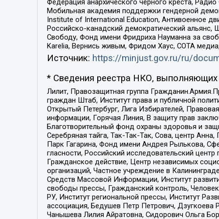
Федерация анархического черного креста, Радио
Мобильная академия поддержки гендерной демократи
Institute of International Education, Антивоенн
Российско-канадский демократический альянс, 
Свободу, Фонд имени Фридриха Науманна за свобо
Karelia, Вернись живым, Фридом Хаус, СОТА меди
Источник:
https://minjust.gov.ru/ru/doc
* Сведения реестра НКО, выполняющих 
Лилит, Правозащитная группа Гражданин.Армия.П
граждан Штаб, Институт права и публичной поли
Открытый Петербург, Лига Избирателей, Правова
информации, Горячая Линия, В защиту прав закл
Благотворительный фонд охраны здоровья и защи
Серебряная тайга, Так-Так-Так, Сова, центр Анн
Парк Гагарина, Фонд имени Андрея Рылькова, Сф
гласности, Российский исследовательский центр 
Гражданское действие, Центр независимых соци
организаций, Частное учреждение в Калининград
Средств Массовой Информации, Институт развити
свободы прессы, Гражданский контроль, Человек
РУ, Институт региональной прессы, Институт Ра
ассоциация, Бедушев Петр Петрович, Дзугкоева 
Чанышева Лилия Айратовна, Сидорович Ольга Бори