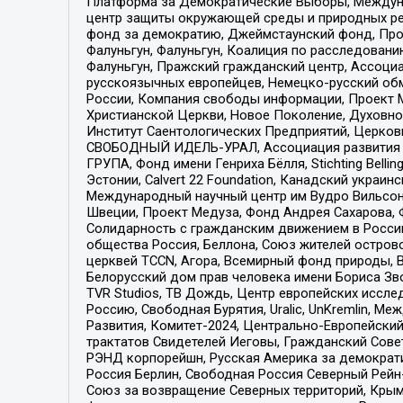
Платформа за Демократические Выборы, Междуна
центр защиты окружающей среды и природных ресу
фонд за демократию, Джеймстаунский фонд, Прож
Фалуньгун, Фалуньгун, Коалиция по расследован
Фалуньгун, Пражский гражданский центр, Ассоци
русскоязычных европейцев, Немецко-русский об
России, Компания свободы информации, Проект М
Христианской Церкви, Новое Поколение, Духовн
Институт Саентологических Предприятий, Церков
СВОБОДНЫЙ ИДЕЛЬ-УРАЛ, Ассоциация развития ж
ГРУПА, Фонд имени Генриха Бёлля, Stichting Bellin
Эстонии, Calvert 22 Foundation, Канадский укра
Международный научный центр им Вудро Вильсона
Швеции, Проект Медуза, Фонд Андрея Сахарова, Ф
Солидарность с гражданским движением в России 
общества Россия, Беллона, Союз жителей острово
церквей TCCN, Агора, Всемирный фонд природы, B
Белорусский дом прав человека имени Бориса Зво
TVR Studios, ТВ Дождь, Центр европейских иссл
Россию, Свободная Бурятия, Uralic, UnKremlin, 
Развития, Комитет-2024, Центрально-Европейски
трактатов Свидетелей Иеговы, Гражданский Совет
РЭНД корпорейшн, Русская Америка за демократи
Россия Берлин, Свободная Россия Северный Рейн-В
Союз за возвращение Северных территорий, Крымско