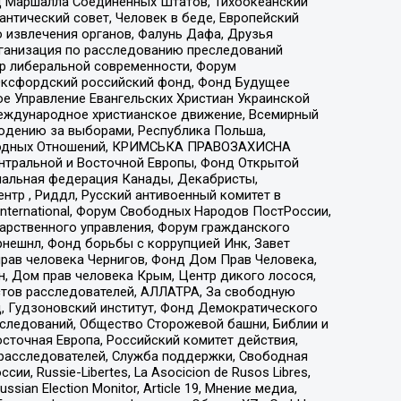
 Маршалла Соединенных Штатов, Тихоокеанский
нтический совет, Человек в беде, Европейский
 извлечения органов, Фалунь Дафа, Друзья
рганизация по расследованию преследований
тр либеральной современности, Форум
 Оксфордский российский фонд, Фонд Будущее
е Управление Евангельских Христиан Украинской
еждународное христианское движение, Всемирный
людению за выборами, Республика Польша,
народных Отношений, КРИМСЬКА ПРАВОЗАХИСНА
ы Центральной и Восточной Европы, Фонд Открытой
иональная федерация Канады, Декабристы,
тр , Риддл, Русский антивоенный комитет в
nternational, Форум Свободных Народов ПостРоссии,
дарственного управления, Форум гражданского
рнешнл, Фонд борьбы с коррупцией Инк, Завет
прав человека Чернигов, Фонд Дом Прав Человека,
н, Дом прав человека Крым, Центр дикого лосося,
стов расследователей, АЛЛАТРА, За свободную
д, Гудзоновский институт, Фонд Демократического
сследований, Общество Сторожевой башни, Библии и
сточная Европа, Российский комитет действия,
-расследователей, Служба поддержки, Свободная
 Russie-Libertes, La Asocicion de Rusos Libres,
an Election Monitor, Article 19, Мнение медиа,