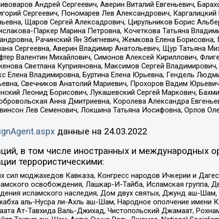
Пивоваров Андрей Сергеевич, Аверин Виталий Евгеньевич, Бара
горий Сергеевич, Пономарев Лев Александрович, Каргалицкий 
ньевна, Щаров Сергей Алексадрович, Цирульников Борис Альбер
ислакова-Паркер Марина Петровна, Кочеткова Татьяна Владими
сандровна, Рачинский Ян Збигневич, Жемкова Елена Борисовна,
лана Сергеевна, Аверин Владимир Анатольевич, Щур Татьяна М
фтер Валентин Михайлович, Симонов Алексей Кириллович, Флиг
женова Светлана Куприяновна, Максимов Сергей Владимирович, 
кс Елена Владимировна, Буртина Елена Юрьевна, Гендель Людм
евна, Свечников Анатолий Мариевич, Прохоров Вадим Юрьевич
инский Леонид Борисович, Лукашевский Сергей Маркович, Бахм
Добровольская Анна Дмитриевна, Королева Александра Евгенье
евинсон Лев Семенович, Локшина Татьяна Иосифовна, Орлов Ол
ignAgent.aspx
данные на
24.03.2022
ций, в том числе иностранных и международных ор
ции террористическими:
ил моджахедов Кавказа, Конгресс народов Ичкерии и Дагеста
ламского освобождения, Лашкар-И-Тайба, Исламская группа, Дв
ения исламского наследия, Дом двух святых, Джунд аш-Шам, 
жабха аль-Нусра ли-Ахль аш-Шам, Народное ополчение имени К.
ата Ат-Тавхида Валь-Джихад, Чистопольский Джамаат, Рохнам