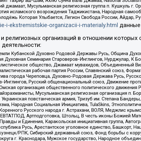
ят Тахрир аш-Шам, Ахлю Сунна Валь Джамаа, National Socialism
ий джамаат, Мусульманская религиозная группа п. Кушкуль г. 
ртия исламского возрождения Таджикистана, Народная самооб
олодёжь Которая Улыбается, Легион Свобода России, Айдар, Р
ie-i-ekstremistskie-organizacii-i-materialy.html
данные
и религиозных организаций в отношении которых 
 деятельности:
земли Кубанской Духовно Родовой Державы Русь, Община Духо
 Духовная Семинария Староверов-Инглингов, Нурджулар, К Бо
листическое общество, Джамаат мувахидов, Объединенный Вил
иалистическая рабочая партия России, Славянский союз, Форма
ива города Череповца, Духовно-Родовая Держава Русь, Русск
-Инглингов, Русский общенациональный союз, Движение против
 Омская организация общественного политического движения Р
йзрахманисты, Мусульманская религиозная организация п. Бо
краинская повстанческая армия, Тризуб им. Степана Бандеры, Бр
зма, Народная Социальная Инициатива, TulaSkins, Этнополитич
оренного Русского народа г. Астрахани, ВОЛЯ, Меджлис крымс
РЕВТАТПОД, Артподготовка, Штольц, В честь иконы Божией Мате
равды и Единения, Каракольская инициативная группа, Автогра
спублика Русь, Арестантское уголовное единство, Башкорт, Наци
окузнецк/РПК, Сибирский державный союз, Фонд борьбы с кор
округа г. Краснодара, Мужское государство, Народное объедин