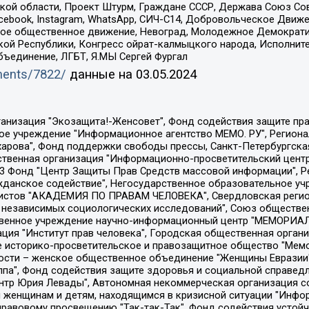
ой области, Проект Штурм, Граждане СССР, Держава Союз Сов
Facebook, Instagram, WhatsApp, СИЧ-С14, Добровольческое Движ
ское общественное движение, Невоград, Молодежное Демократ
ой Республики, Конгресс ойрат-калмыцкого народа, Исполнит
бъединение, ЛГБТ, Я.МЫ Сергей Фургал
uments/7822/
данные на
03.05.2024
Общество с ограниченной ответственностью "Радио Свободная Европа/Радио Свобода", Чешское информационное агентство "MEDIUM-ORIENT", Красноярская региональная общественная организация "Мы против СПИДа", Камалягин Денис Николаевич, Маркелов Сергей Евгеньевич, Пономарев Лев Александрович, Савицкая Людмила Алексеевна, Автономная некоммерческая организация "Центр по работе с проблемой насилия "НАСИЛИЮ.НЕТ", Межрегиональный профессиональный союз работников здравоохранения "Альянс врачей", Юридическое лицо, зарегистрированное в Латвийской Республике, SIA "Medusa Project" (регистрационный номер 40103797863, дата регистрации 10.06.2014), Некоммерческая организация "Фонд по борьбе с коррупцией", Автономная некоммерческая организация "Институт права и публичной политики", Баданин Роман Сергеевич, Гликин Максим Александрович, Железнова Мария Михайловна, Лукьянова Юлия Сергеевна, Маетная Елизавета Витальевна, Маняхин Петр Борисович, Чуракова Ольга Владимировна, Ярош Юлия Петровна, Юридическое лицо "The Insider SIA", зарегистрированное в Риге, Латвийская Республика (дата регистрации 26.06.2015), являющееся администратором доменного имени интернет-издания "The Insider SIA", https://theins.ru, Постернак Алексей Евгеньевич, Рубин Михаил Аркадьевич, Анин Роман Александрович, Юридическое лицо Istories fonds, зарегистрированное в Латвийской Республике (регистрационный номер 50008295751, дата регистрации 24.02.2020), Великовский Дмитрий Александрович, Долинина Ирина Николаевна, Мароховская Алеся Алексеевна, Шлейнов Роман Юрьевич, Шмагун Олеся Валентиновна, Общество с ограниченной ответственностью "Альтаир 2021", Общество с ограниченной ответственностью "Вега 2021", Общество с ограниченной ответственностью "Главный редактор 2021", Общество с ограниченной ответственностью "Ромашки монолит", Важенков Артем Валерьевич, Ивановская областная общественная организация "Центр гендерных исследований", Гурман Юрий Альбертович, Медиапроект "ОВД-Инфо", Егоров Владимир Владимирович, Жилинский Владимир Александрович, Общество с ограниченной ответственностью "ЗП", Иванова София Юрьевна, Карезина Инна Павловна, Кильтау Екатерина Викторовна, Петров Алексей Викторович, Пискунов Сергей Евгеньевич, Смирнов Сергей Сергеевич, Тихонов Михаил Сергеевич, Общество с ограниченной ответственностью "ЖУРНАЛИСТ-ИНОСТРАННЫЙ АГЕНТ", Арапова Галина Юрьевна, Вольтская Татьяна Анатольевна, Американская компания "Mason G.E.S. Anonymous Foundation" (США), являющаяся владельцем интернет-издания https://mnews.world/, Компания "Stichting Bellingcat", зарегистрированная в Нидерландах (дата регистрации 11.07.2018), Захаров Андрей Вячеславович, Клепиковская Екатерина Дмитриевна, Общество с ограниченной ответственностью "МЕМО", Перл Роман Александрович, Симонов Евгений Алексеевич, Соловьева Елена Анатольевна, Сотников Даниил Владимирович, Сурначева Елизавета Дмитриевна, Автономная некоммерческая организация по защите прав человека и информированию населения "Якутия – Наше Мнение", Общество с ограниченной ответственностью "Москоу диджитал медиа", с 26.01.2023 Общество с ограниченной ответственностью "Чайка Белые сады", Ветошкина Валерия Валерьевна, Заговора Максим Александрович, Межрегиональное общественное движение "Российская ЛГБТ - сеть", Оленичев Максим Владимирович, Павлов Иван Юрьевич, Скворцова Елена Сергеевна, Общество с ограниченной ответственностью "Как бы инагент", Кочетков Игорь Викторович, Общество с ограниченной ответственностью "Честные выборы", Еланчик Олег Александрович, Общество с ограниченной ответственностью "Нобелевский призыв", Гималова Регина Эмилевна, Григорьев Андрей Валерьевич, Григорьева Алина Александровна, Ассоциация по содействию защите прав призывников, альтернативнослужащих и военнослужащих "Правозащитная группа "Гражданин.Армия.Право", Хисамова Регина Фаритовна, Автономная некоммерческая организация по реализа