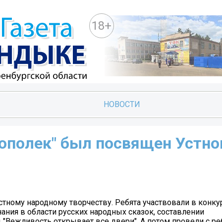
18+
НОВОСТИ
Тополек" был посвящен Устн
стному народному творчеству. Ребята участвовали в конку
ания в области русских народных сказок, составлении
 "Вежливость открывает все двери". А потом провели с р