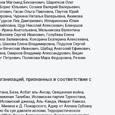
хоев Магомед Бекханович, Шарипков Олег
Борис Юльевич, Созаев Валерий Валерьевич,
тович, Гасан Ольга Павловна, Паутов Юрий
ровна, Чуркина Наталья Валерьевна, Акимова
 Гудков Лев Дмитриевич, Илларионова Юлия
ихайловна, Щур Николай Алексеевич, Блинушов
е Ирина Анатольевна, Мельникова Валентина
Беляев Сергей Иванович, Голубева Елена
ила Залмановна, Кокорина Екатерина Алексеевна,
, Шахова Елена Владимировна, Подузов Сергей
ин Вячеслав Иванович, Шабад Анатолий Ефимович,
вна, Смирнов Владимир Александрович, Вицин
ег Петрович, Полякова Мара Федоровна, Резник
ганизаций, признанных в соответствии с
на, База, Асбат аль-Ансар, Священная война,
ижение Талибан, Исламская партия Туркестана,
Исламский джихад, Аль-Каида, Имарат Кавказ,
 Минина и Д. Пожарского, Аджр от Аллаха Субхану
о ба суи давлати исломи, Террористическое