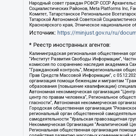
Народный совет граждан РСФСР СССР Архангельск
Социалистических Районов, Meta Platforms Inc, 
Комитет, Татарстанское Региональное Всетатар
Татарской Автономной Советской Социалистическ
Красноярского края, Этническое национальное о
Источник:
https://minjust.gov.ru/ru/doc
* Реестр иностранных агентов:
Калининградская региональная общественная организация "Экозащита!-Женсовет", Фонд содействия защите прав и свобод граждан "Общественный вердикт", Фонд "Институт Развития Свободы Информации", Частное учреждение "Информационное агентство МЕМО. РУ", Региональная общественная организация "Общественная комиссия по сохранению наследия академика Сахарова", Фонд поддержки свободы прессы, Санкт-Петербургская общественная правозащитная организация "Гражданский контроль", Межрегиональная общественная организация "Информационно-просветительский центр "Мемориал", Региональный Фонд "Центр Защиты Прав Средств Массовой Информации", с 05.12.2023 Фонд "Центр Защиты Прав Средств массовой информации", Региональная общественная благотворительная организация помощи беженцам и мигрантам "Гражданское содействие", Негосударственное образовательное учреждение дополнительного профессионального образования (повышение квалификации) специалистов "АКАДЕМИЯ ПО ПРАВАМ ЧЕЛОВЕКА", Свердловская региональная общественная организация "Сутяжник", Автономная некоммерческая организация "Центр независимых социологических исследований", Союз общественных объединений "Российский исследовательский центр по правам человека", Региональное общественное учреждение научно-информационный центр "МЕМОРИАЛ", Некоммерческая организация "Фонд защиты гласности", Автономная некоммерческая организация "Институт прав человека", Городская общественная организация "Екатеринбургское общество "МЕМОРИАЛ", Городская общественная организация "Рязанское историко-просветительское и правозащитное общество "Мемориал" (Рязанский Мемориал), Челябинский региональный орган общественной самодеятельности – женское общественное объединение "Женщины Евразии", Челябинский региональный орган общественной самодеятельности "Уральская правозащитная группа", Фонд содействия защите здоровья и социальной справедливости имени Андрея Рылькова, Автономная Некоммерческая Организация "Аналитический Центр Юрия Левады", Автономная некоммерческая организация социальной поддержки населения "Проект Апрель", Региональная общественная организация помощи женщинам и детям, находящимся в кризисной ситуации "Информационно-методический центр "Анна", Фонд содействия развитию массовых коммуникаций и правовому просвещению "Так-так-Так", Фонд содействия устойчивому развитию "Серебряная тайга", Свердловский региональный общественный фонд социальных проектов "Новое время", "Idel.Реалии", Кавказ.Реалии, Крым.Реалии, Телеканал Настоящее Время, Татаро-башкирская служба Радио Свобода (Azatliq Radiosi), Радио Свободная Европа/Радио Свобода (PCE/PC), "Сибирь.Реалии", "Фактограф", Благотворительный фонд помощи осужденным и их семьям, Автономная некоммерческая организация "Институт глобализации и социальных движений", Фонд "В защиту прав заключенных", Частное учреждение "Центр поддержки и содействия развитию средств массовой информации", Пензенский региональный общественный благотворительный фонд "Гражданский союз", "Север.Реалии", Некоммерческая организация Фонд "Правовая инициатива", 