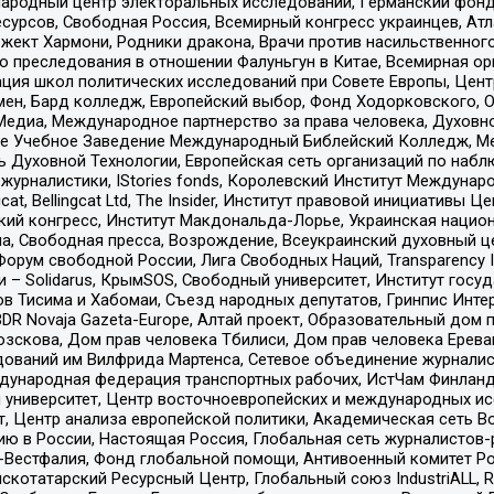
родный центр электоральных исследований, Германский фонд
рсов, Свободная Россия, Всемирный конгресс украинцев, Атла
ект Хармони, Родники дракона, Врачи против насильственного
ию преследования в отношении Фалуньгун в Китае, Всемирная о
ация школ политических исследований при Совете Европы, Цен
мен, Бард колледж, Европейский выбор, Фонд Ходорковского,
едиа, Международное партнерство за права человека, Духовно
ое Учебное Заведение Международный Библейский Колледж, М
ь Духовной Технологии, Европейская сеть организаций по наб
урналистики, IStories fonds, Королевский Институт Между
gcat, Bellingcat Ltd, The Insider, Институт правовой инициатив
инский конгресс, Институт Макдональда-Лорье, Украинская нац
, Свободная пресса, Возрождение, Всеукраинский духовный цен
орум свободной России, Лига Свободных Наций, Transparеncy I
– Solidarus, КрымSOS, Свободный университет, Институт госу
в Тисима и Хабомаи, Съезд народных депутатов, Гринпис Инте
DR Novaja Gazeta-Europe, Алтай проект, Образовательный дом 
зскова, Дом прав человека Тбилиси, Дом прав человека Ерева
едований им Вилфрида Мартенса, Сетевое объединение журнали
Международная федерация транспортных рабочих, ИстЧам Финлан
й университет, Центр восточноевропейских и международных и
, Центр анализа европейской политики, Академическая сеть Во
ю в России, Настоящая Россия, Глобальная сеть журналистов
естфалия, Фонд глобальной помощи, Антивоенный комитет России,
татарский Ресурсный Центр, Глобальный союз IndustriALL, Russi