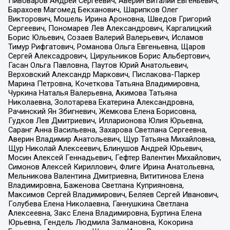
Пивоваров Андрей Сергеевич, Аверин Виталий Евгеньевич,
Барахоев Магомед Бекханович, Шарипков Олег
Викторович, Мошель Ирина Ароновна, Шведов Григорий
Сергеевич, Пономарев Лев Александрович, Каргалицкий
Борис Юльевич, Созаев Валерий Валерьевич, Исламов
Тимур Рифгатович, Романова Ольга Евгеньевна, Щаров
Сергей Алексадрович, Цирульников Борис Альбертович,
Гасан Ольга Павловна, Паутов Юрий Анатольевич,
Верховский Александр Маркович, Пислакова-Паркер
Марина Петровна, Кочеткова Татьяна Владимировна,
Чуркина Наталья Валерьевна, Акимова Татьяна
Николаевна, Золотарева Екатерина Александровна,
Рачинский Ян Збигневич, Жемкова Елена Борисовна,
Гудков Лев Дмитриевич, Илларионова Юлия Юрьевна,
Саранг Анна Васильевна, Захарова Светлана Сергеевна,
Аверин Владимир Анатольевич, Щур Татьяна Михайловна,
Щур Николай Алексеевич, Блинушов Андрей Юрьевич,
Мосин Алексей Геннадьевич, Гефтер Валентин Михайлович,
Симонов Алексей Кириллович, Флиге Ирина Анатольевна,
Мельникова Валентина Дмитриевна, Вититинова Елена
Владимировна, Баженова Светлана Куприяновна,
Максимов Сергей Владимирович, Беляев Сергей Иванович,
Голубева Елена Николаевна, Ганнушкина Светлана
Алексеевна, Закс Елена Владимировна, Буртина Елена
Юрьевна, Гендель Людмила Залмановна, Кокорина