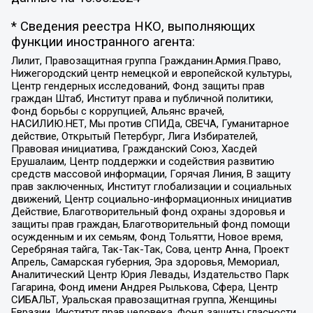
* Сведения реестра НКО, выполняющих
функции иностранного агента:
Лилит, Правозащитная группа Гражданин.Армия.Право,
Нижегородский центр немецкой и европейской культуры,
Центр гендерных исследований, Фонд защиты прав
граждан Штаб, Институт права и публичной политики,
Фонд борьбы с коррупцией, Альянс врачей,
НАСИЛИЮ.НЕТ, Мы против СПИДа, СВЕЧА, Гуманитарное
действие, Открытый Петербург, Лига Избирателей,
Правовая инициатива, Гражданский Союз, Хасдей
Ерушалаим, Центр поддержки и содействия развитию
средств массовой информации, Горячая Линия, В защиту
прав заключенных, Институт глобализации и социальных
движений, Центр социально-информационных инициатив
Действие, Благотворительный фонд охраны здоровья и
защиты прав граждан, Благотворительный фонд помощи
осужденным и их семьям, Фонд Тольятти, Новое время,
Серебряная тайга, Так-Так-Так, Сова, центр Анна, Проект
Апрель, Самарская губерния, Эра здоровья, Мемориал,
Аналитический Центр Юрия Левады, Издательство Парк
Гагарина, Фонд имени Андрея Рылькова, Сфера, Центр
СИБАЛЬТ, Уральская правозащитная группа, Женщины
Евразии, Институт прав человека, Фонд защиты гласности,