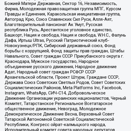
Божией Матери Державная, Сектор 16, Независимость,
Фирма, Молодежная правозащитная группа МПГ, Курсом
Правды и Единения, Каракольская инициативная группа,
Автоград Крю, Союз Славянских Сил Руси, Алля-Аят,
Благотворительный пансионат Ак Умут, Русская
республика Русь, Арестантское уголовное единство,
Башкорт, Нация и свобода, Нация и свобода, W.H.С., Фалунь
Дафа, Иртыш Ultras, Русский Патриотический клуб-
Новокузнецк/РПК, Сибирский державный союз, Фонд
борьбы с коррупцией, Фонд защиты прав граждан, Штабы
Навального, Совет граждан СССР Прикубанского округа г.
Краснодара, Мужское государство, Народное
объединение русского движения, Народное движение
Адат, Народный совет граждан РСФСР СССР
Архангельской области, Проект Штурм, Граждане СССР,
Держава Союз Советских Светлых Родов, Совет Советских
Социалистических Районов, Meta Platforms Inc, Facebook,
Instagram, WhatsApp, СИЧ-С14, Добровольческое
Движение Организации украинских националистов, Черный
Комитет, Татарстанское Региональное Всетатарское
общественное движение, Невоград, Молодежное
Демократическое Движение Весна, Верховный Совет
Татарской Автономной Советской Социалистической
Республики, Конгресс ойрат-калмыцкого народа,
Исполнительный комитет совета народных депутатов