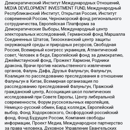
Демократический Институт Международных Отношений,
MEDIA DEVELOPMENT INVESTMENT FUND, Международный
Республиканский Институт, Открытая Россия, Институт
современной России, Черноморский фонд регионального
сотрудничества, Европейская Платформа за
Демократические Выборы, Международный центр
электоральных исследований, Германский фонд Маршалла
Соединенных Штатов, Тихоокеанский центр защиты
окружающей среды и природных ресурсов, Свободная
Россия, Всемирный конгресс украинцев, Атлантический
совет, Человек в беде, Европейский фонд за демократию,
Джеймстаунский фонд, Прожект Хармони, Родники
дракона, Врачи против насильственного извлечения
органов, Фалунь Дафа, Друзья Фалуньгун, Фалуньгун,
Коалиция по расследованию преследования в отношении
Фалуньгун в Китае, Всемирная организация по
расследованию преследований Фалуньгун, Пражский
гражданский центр, Ассоциация школ политических
исследований при Совете Европы, Центр либеральной
современности, Форум русскоязычных европейцев,
Немецко-русский обмен, Бард колледж, Европейский
выбор, Фонд Ходорковского, Оксфордский российский
фонд, Фонд Будущее России, Компания свободы
информации, Проект Медиа, Международное партнерство
за права человека, Духовное Управление Евангельских