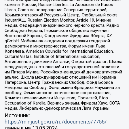
комитет России, Russie-Libertes, La Asocicion de Rusos
Libres, Союз за возвращение Северных территорий,
Крымскотатарский Ресурсный Центр, Глобальный союз
IndustriALL, Russian Election Monitor, Article 19, Мнение
медиа, Федерация анархического черного креста, Радио
Свободная Европа, Германское общество изучения
Восточной Европы, Фонд имени Фридриха Эберта, XZ
gGmbH, Мобильная академия поддержки гендерной
демократии и миротворчества, Форум имени Льва
Копелева, American Councils for International Education,
Cultural Vistas, Institute of International Education,
Антивоенное движение Антальи, Открытый диалог, Школа
международных отношений и государственной политики
им Питера Мунка, Российско-канадский демократический
альянс, Школа международных отношений им Нормана
Патерсона, Центр Гражданских Свобод, Фонд Бориса
Немцова за Свободу, Фонд имени Фридриха Науманна за
свободу, Феминистское антивоенное сопротивление,
Комитет независимости Ингушетии, Прометей, Stop
Occupation of Karelia, Вернись живым, Фридом Хаус, СОТА
медиа, Либерально-демократическая Лига Украины
Источник:
https://minjust.gov.ru/ru/documents/7756/
данные на
13.05.2024