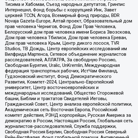
Тисима и Хабомаи, Съезд народных депутатов, Гринпис
Интернешнл, Фонд борьбы с коррупцией Инк, Завет
церквей TCCN, Агора, Всемирный фонд природы, BDR
Novaja Gazeta-Europe, Алтай проект, Образовательный дом
прав человека Чернигов, Фонд Дом Прав Человека,
Белорусский дом прав человека имени Бориса Звозскова,
Дом прав человека Тбилиси, Дом прав человека Ереван,
Дом прав человека Крым, Центр дикого лосося, TVR
Studios, ТВ Дождь, Центр европейских исследований им
Вилфрида Мартенса, Сетевое объединение журналистов
расследователей, АЛЛАТРА, За свободную Россию,
Свободная Бурятия, Uralic, UnKremlin, Международная
федерация транспортных рабочих, ИстЧам Финланд,
Гудзоновский институт, Фонд Демократического
Развития, Комитет-2024, Центрально-Европейский
университет, Центр восточноевропейских и
международных исследований, Общество Сторожевой
башни, Библии и трактатов Свидетелей Иеговы,
Гражданский Совет, Центр анализа европейской политики,
Академическая сеть Восточная Европа, Российский
комитет действия, РЭНД корпорейшн, Русская Америка за
демократию в России, Настоящая Россия, Глобальная сеть
журналистов-расследователей, Служба поддержки,
Свободная Россия Берлин, Свободная Россия Северный
Рейн-Вестфалия, Фонд глобальной помощи, Антивоенный