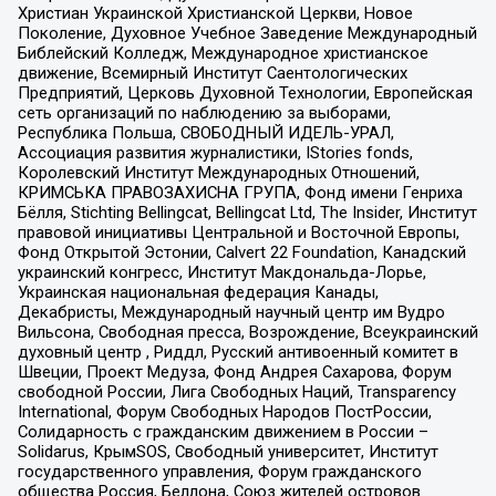
Христиан Украинской Христианской Церкви, Новое
Поколение, Духовное Учебное Заведение Международный
Библейский Колледж, Международное христианское
движение, Всемирный Институт Саентологических
Предприятий, Церковь Духовной Технологии, Европейская
сеть организаций по наблюдению за выборами,
Республика Польша, СВОБОДНЫЙ ИДЕЛЬ-УРАЛ,
Ассоциация развития журналистики, IStories fonds,
Королевский Институт Международных Отношений,
КРИМСЬКА ПРАВОЗАХИСНА ГРУПА, Фонд имени Генриха
Бёлля, Stichting Bellingcat, Bellingcat Ltd, The Insider, Институт
правовой инициативы Центральной и Восточной Европы,
Фонд Открытой Эстонии, Calvert 22 Foundation, Канадский
украинский конгресс, Институт Макдональда-Лорье,
Украинская национальная федерация Канады,
Декабристы, Международный научный центр им Вудро
Вильсона, Свободная пресса, Возрождение, Всеукраинский
духовный центр , Риддл, Русский антивоенный комитет в
Швеции, Проект Медуза, Фонд Андрея Сахарова, Форум
свободной России, Лига Свободных Наций, Transparеncy
International, Форум Свободных Народов ПостРоссии,
Солидарность с гражданским движением в России –
Solidarus, КрымSOS, Свободный университет, Институт
государственного управления, Форум гражданского
общества Россия, Беллона, Союз жителей островов