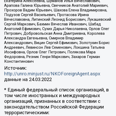
Екатерина Алексеевна, Шуманов Илья Вячеславович,
Арапова Галина Юрьевна, Свечников Анатолий Мариевич,
Прохоров Вадим Юрьевич, Шахова Елена Владимировна,
Подузов Сергей Васильевич, Протасова Ирина
Вячеславовна, Литинский Леонид Борисович, Лукашевский
Сергей Маркович, Бахмин Вячеслав Иванович, Шабад
Анатолий Ефимович, Сухих Дарья Николаевна, Орлов Олег
Петрович, Добровольская Анна Дмитриевна, Королева
Александра Евгеньевна, Смирнов Владимир
Александрович, Вицин Сергей Ефимович, Золотухин Борис
Андреевич, Левинсон Лев Семенович, Локшина Татьяна
Иосифовна, Орлов Олег Петрович, Полякова Мара
Федоровна, Резник Генри Маркович, Захаров Герман
Константинович
Источник:
http://unro.minjust.ru/NKOForeignAgent.aspx
данные на
24.03.2022
* Единый федеральный список организаций, в
том числе иностранных и международных
организаций, признанных в соответствии с
законодательством Российской Федерации
террористическими: