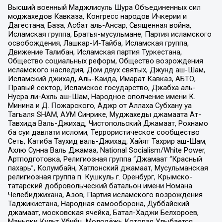
Высший военный Маджлисуль Шура Объединенных сил
моджахедов Кавказа, Конгресс народов Ичкерии и
Дагестана, База, Асбат аль-Ансар, Священная война,
Исламская группа, Братья-мусульмане, Партия исламского
освобождения, Лашкар-И-Тайба, Исламская группа,
Движение Талибан, Исламская партия Туркестана,
Общество социальных реформ, Общество возрождения
исламского наследия, Дом двух святых, Джунд аш-Шам,
Исламский джихад, Аль-Каида, Имарат Кавказ, АБТО,
Правый сектор, Исламское государство, Джабха аль-
Нусра ли-Ахль аш-Шам, Народное ополчение имени К.
Минина и Д. Пожарского, Аджр от Аллаха Субхану уа
Тагьаля SHAM, АУМ Синрике, Муджахеды джамаата Ат-
Тавхида Валь-Джихад, Чистопольский Джамаат, Рохнамо
ба суи давлати исломи, Террористическое сообщество
Сеть, Катиба Таухид валь-Джихад, Хайят Тахрир аш-Шам,
Ахлю Сунна Валь Джамаа, National Socialism/White Power,
Артподготовка, Религиозная группа “Джамаат “Красный
пахарь”, Колумбайн, Хатлонский джамаат, Мусульманская
религиозная группа п. Кушкуль г. Оренбург, Крымско-
татарский добровольческий батальон имени Номана
Челебиджихана, Азов, Партия исламского возрождения
Таджикистана, Народная самооборона, Дуббайский
джамаат, московская ячейка, Батал-Хаджи Белхороев,
Маньяки Культ Убийц, Молодёжь Которая Улыбается,