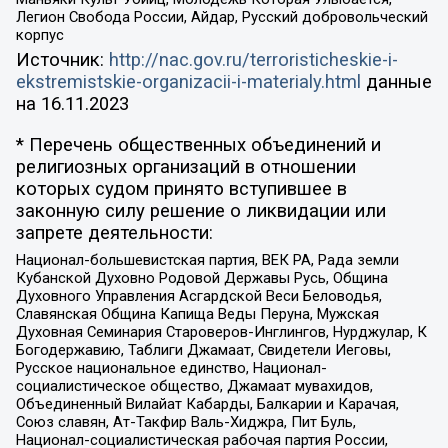
Легион Свобода России, Айдар, Русский добровольческий
корпус
Источник:
http://nac.gov.ru/terroristicheskie-i-
ekstremistskie-organizacii-i-materialy.html
данные
на
16.11.2023
* Перечень общественных объединений и
религиозных организаций в отношении
которых судом принято вступившее в
законную силу решение о ликвидации или
запрете деятельности:
Национал-большевистская партия, ВЕК РА, Рада земли
Кубанской Духовно Родовой Державы Русь, Община
Духовного Управления Асгардской Веси Беловодья,
Славянская Община Капища Веды Перуна, Мужская
Духовная Семинария Староверов-Инглингов, Нурджулар, К
Богодержавию, Таблиги Джамаат, Свидетели Иеговы,
Русское национальное единство, Национал-
социалистическое общество, Джамаат мувахидов,
Объединенный Вилайат Кабарды, Балкарии и Карачая,
Союз славян, Ат-Такфир Валь-Хиджра, Пит Буль,
Национал-социалистическая рабочая партия России,