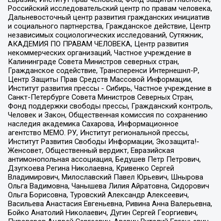
Российский исследовательский центр по правам человека,
Дальневосточный центр развития гражданских инициатив
и социального партнерства, Гражданское действие, Центр
независимых социологических исследований, Сутяжник,
АКАДЕМИЯ ПО ПРАВАМ ЧЕЛОВЕКА, Центр развития
некоммерческих организаций, Частное учреждение в
Калининграде Совета Министров северных стран,
Гражданское содействие, Трансперенси Интернешнл-Р,
Центр Защиты Прав Средств Массовой Информации,
Институт развития прессы - Сибирь, Частное учреждение в
Санкт-Петербурге Совета Министров Северных Стран,
Фонд поддержки свободы прессы, Гражданский контроль,
Человек и Закон, Общественная комиссия по сохранению
наследия академика Сахарова, Информационное
агентство МЕМО. РУ, Институт региональной прессы,
Институт Развития Свободы Информации, Экозащита!-
Женсовет, Общественный вердикт, Евразийская
антимонопольная ассоциация, Бедушев Петр Петрович,
Дзугкоева Регина Николаевна, Кривенко Сергей
Владимирович, Милославский Павел Юрьевич, Шнырова
Ольга Вадимовна, Чанышева Лилия Айратовна, Сидорович
Ольга Борисовна, Туровский Александр Алексеевич,
Васильева Анастасия Евгеньевна, Ривина Анна Валерьевна,
Бойко Анатолий Николаевич, Дугин Сергей Георгиевич,