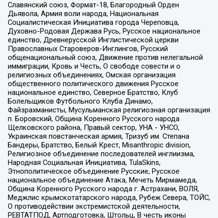
Славянский союз, Формат-18, Благородный Орден
Дьявола, Армия воли народа, Национальная
Социалистическая Инициатива города Череповца,
Духовно-Родовая Держава Русь, Русское национальное
единство, Древнерусской Инглистической церкви
Православных Староверов-Инглингов, Русский
общенациональный союз, Движение против нелегальной
иммиграции, Кровь и Честь, О свободе совести и о
религиозных объединениях, Омская организация
общественного политического движения Русское
национальное единство, Северное Братство, Клуб
Болельщиков Футбольного Клуба Динамо,
Файзрахманисты, Мусульманская религиозная организация
п. Боровский, Община Коренного Русского народа
Щелковского района, Правый сектор, УНА - УНСО,
Украинская повстанческая армия, Тризуб им. Степана
Бандеры, Братство, Белый Крест, Misanthropic division,
Религиозное объединение последователей инглиизма,
Народная Социальная Инициатива, TulaSkins,
Этнополитическое объединение Русские, Русское
национальное объединение Атака, Мечеть Мирмамеда,
Община Коренного Русского народа г. Астрахани, ВОЛЯ,
Меджлис крымскотатарского народа, Рубеж Севера, ТОЙС,
О противодействии экстремистской деятельности,
РЕВТАТПОД, Артподготовка, Штольц, В честь иконы