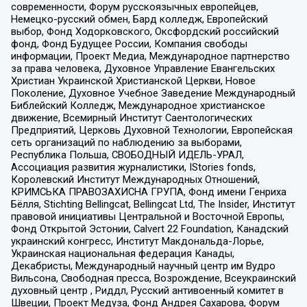
современности, Форум русскоязычных европейцев,
Немецко-русский обмен, Бард колледж, Европейский
выбор, Фонд Ходорковского, Оксфордский российский
фонд, Фонд Будущее России, Компания свободы
информации, Проект Медиа, Международное партнерство
за права человека, Духовное Управление Евангельских
Христиан Украинской Христианской Церкви, Новое
Поколение, Духовное Учебное Заведение Международный
Библейский Колледж, Международное христианское
движение, Всемирный Институт Саентологических
Предприятий, Церковь Духовной Технологии, Европейская
сеть организаций по наблюдению за выборами,
Республика Польша, СВОБОДНЫЙ ИДЕЛЬ-УРАЛ,
Ассоциация развития журналистики, IStories fonds,
Королевский Институт Международных Отношений,
КРИМСЬКА ПРАВОЗАХИСНА ГРУПА, Фонд имени Генриха
Бёлля, Stichting Bellingcat, Bellingcat Ltd, The Insider, Институт
правовой инициативы Центральной и Восточной Европы,
Фонд Открытой Эстонии, Calvert 22 Foundation, Канадский
украинский конгресс, Институт Макдональда-Лорье,
Украинская национальная федерация Канады,
Декабристы, Международный научный центр им Вудро
Вильсона, Свободная пресса, Возрождение, Всеукраинский
духовный центр , Риддл, Русский антивоенный комитет в
Швеции, Проект Медуза, Фонд Андрея Сахарова, Форум