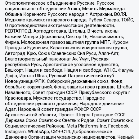
Этнополитическое объединение Русские, Русское
национальное объединение Атака, Мечеть Мирмамеда,
Община Коренного Русского народа г. Астрахани, ВОЛЯ,
Меджлис крымскотатарского народа, Рубеж Севера, ТОЙС,
О противодействии экстремистской деятельности,
РЕВТАТПОД, Артподготовка, Штольц, В честь иконы
Божией Матери Державная, Сектор 16, Независимость,
Фирма, Молодежная правозащитная группа МПГ, Курсом
Правды и Единения, Каракольская инициативная группа,
Автоград Крю, Союз Славянских Сил Руси, Алля-Аят,
Благотворительный пансионат Ак Умут, Русская
республика Русь, Арестантское уголовное единство,
Башкорт, Нация и свобода, Нация и свобода, W.H.С., Фалунь
Дафа, Иртыш Ultras, Русский Патриотический клуб-
Новокузнецк/РПК, Сибирский державный союз, Фонд
борьбы с коррупцией, Фонд защиты прав граждан, Штабы
Навального, Совет граждан СССР Прикубанского округа г.
Краснодара, Мужское государство, Народное
объединение русского движения, Народное движение
Адат, Народный совет граждан РСФСР СССР
Архангельской области, Проект Штурм, Граждане СССР,
Держава Союз Советских Светлых Родов, Совет Советских
Социалистических Районов, Meta Platforms Inc, Facebook,
Instagram, WhatsApp, СИЧ-С14, Добровольческое
Движение Организации украинских националистов, Черный