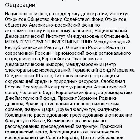
Федерации:
Национальный фонд в поддержку демократии, Институт
Открытое Общество Фонд Содействия, Фонд Открытое
общество, Американо-российский фонд по
экономическому и правовому развитию, Национальный
Демократический Институт Международных Отношений,
MEDIA DEVELOPMENT INVESTMENT FUND, Международный
Республиканский Институт, Открытая Россия, Институт
современной России, Черноморский фонд регионального
сотрудничества, Европейская Платформа за
Демократические Выборы, Международный центр
электоральных исследований, Германский фонд Маршалла
Соединенных Штатов, Тихоокеанский центр защиты
окружающей среды и природных ресурсов, Свободная
Россия, Всемирный конгресс украинцев, Атлантический
совет, Человек в беде, Европейский фонд за демократию,
Джеймстаунский фонд, Прожект Хармони, Родники
дракона, Врачи против насильственного извлечения
органов, Фалунь Дафа, Друзья Фалуньгун, Фалуньгун,
Коалиция по расследованию преследования в отношении
Фалуньгун в Китае, Всемирная организация по
расследованию преследований Фалуньгун, Пражский
гражданский центр, Ассоциация школ политических
исследований при Совете Европы, Центр либеральной