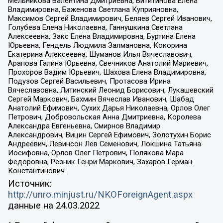
Мельникова Валентина Дмитриевна, Вититинова Елена
Владимировна, Баженова Светлана Куприяновна,
Максимов Сергей Владимирович, Беляев Сергей Иванович,
Голубева Елена Николаевна, Ганнушкина Светлана
Алексеевна, Закс Елена Владимировна, Буртина Елена
Юрьевна, Гендель Людмила Залмановна, Кокорина
Екатерина Алексеевна, Шуманов Илья Вячеславович,
Арапова Галина Юрьевна, Свечников Анатолий Мариевич,
Прохоров Вадим Юрьевич, Шахова Елена Владимировна,
Подузов Сергей Васильевич, Протасова Ирина
Вячеславовна, Литинский Леонид Борисович, Лукашевский
Сергей Маркович, Бахмин Вячеслав Иванович, Шабад
Анатолий Ефимович, Сухих Дарья Николаевна, Орлов Олег
Петрович, Добровольская Анна Дмитриевна, Королева
Александра Евгеньевна, Смирнов Владимир
Александрович, Вицин Сергей Ефимович, Золотухин Борис
Андреевич, Левинсон Лев Семенович, Локшина Татьяна
Иосифовна, Орлов Олег Петрович, Полякова Мара
Федоровна, Резник Генри Маркович, Захаров Герман
Константинович
Источник:
http://unro.minjust.ru/NKOForeignAgent.aspx
данные на
24.03.2022