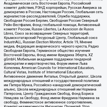
Академическая сеть Восточная Европа, Российский
комитет действия, РЭНД корпорейшн, Русская Америка за
демократию в России, Настоящая Россия, Глобальная сеть
журналистов-расследователей, Служба поддержки,
Свободная Россия Берлин, Свободная Россия Северный
Рейн-Вестфалия, Фонд глобальной помощи, Антивоенный
комитет России, Russie-Libertes, La Asocicion de Rusos
Libres, Союз за возвращение Северных территорий,
Крымскотатарский Ресурсный Центр, Глобальный союз
IndustriALL, Russian Election Monitor, Article 19, Мнение
медиа, Федерация анархического черного креста, Радио
Свободная Европа, Германское общество изучения
Восточной Европы, Фонд имени Фридриха Эберта, XZ
gGmbH, Мобильная академия поддержки гендерной
демократии и миротворчества, Форум имени Льва
Копелева, American Councils for International Education,
Cultural Vistas, Institute of International Education,
Антивоенное движение Антальи, Открытый диалог, Школа
международных отношений и государственной политики
им Питера Мунка, Российско-канадский демократический
альянс, Школа международных отношений им Нормана
Патерсона, Центр Гражданских Свобод, Фонд Бориса
Немцова за Свободу, Фонд имени Фридриха Науманна за
свободу, Феминистское антивоенное сопротивление,
Комитет независимости Ингушетии, Прометей, Stop