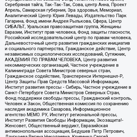
Серебряная тайга, Так-Так-Так, Сова, центр Анна, Проект
Апрель, Самарская губерния, Эра здоровья, Мемориал,
Аналитический Центр Юрия Левады, Издательство Парк
Гагарина, Фонд имени Андрея Рылькова, Сфера, Центр
СИБАЛЬТ, Уральская правозащитная группа, Женщины
Евразии, Институт прав человека, Фонд защиты гласности,
Российский исследовательский центр по правам человека,
Дальневосточный центр развития гражданских инициатив
и социального партнерства, Гражданское действие, Центр
независимых социологических исследований, Сутяжник,
АКАДЕМИЯ ПО ПРАВАМ ЧЕЛОВЕКА, Центр развития
некоммерческих организаций, Частное учреждение в
Калининграде Совета Министров северных стран,
Гражданское содействие, Трансперенси Интернешнл-Р,
Центр Защиты Прав Средств Массовой Информации,
Институт развития прессы - Сибирь, Частное учреждение в
Санкт-Петербурге Совета Министров Северных Стран,
Фонд поддержки свободы прессы, Гражданский контроль,
Человек и Закон, Общественная комиссия по сохранению
наследия академика Сахарова, Информационное
агентство МЕМО. РУ, Институт региональной прессы,
Институт Развития Свободы Информации, Экозащита!-
Женсовет, Общественный вердикт, Евразийская
антимонопольная ассоциация, Бедушев Петр Петрович,
Дзугкоева Регина Николаевна, Кривенко Сергей