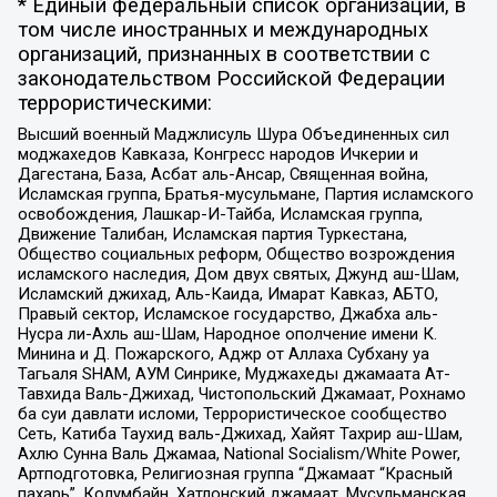
* Единый федеральный список организаций, в
том числе иностранных и международных
организаций, признанных в соответствии с
законодательством Российской Федерации
террористическими:
Высший военный Маджлисуль Шура Объединенных сил
моджахедов Кавказа, Конгресс народов Ичкерии и
Дагестана, База, Асбат аль-Ансар, Священная война,
Исламская группа, Братья-мусульмане, Партия исламского
освобождения, Лашкар-И-Тайба, Исламская группа,
Движение Талибан, Исламская партия Туркестана,
Общество социальных реформ, Общество возрождения
исламского наследия, Дом двух святых, Джунд аш-Шам,
Исламский джихад, Аль-Каида, Имарат Кавказ, АБТО,
Правый сектор, Исламское государство, Джабха аль-
Нусра ли-Ахль аш-Шам, Народное ополчение имени К.
Минина и Д. Пожарского, Аджр от Аллаха Субхану уа
Тагьаля SHAM, АУМ Синрике, Муджахеды джамаата Ат-
Тавхида Валь-Джихад, Чистопольский Джамаат, Рохнамо
ба суи давлати исломи, Террористическое сообщество
Сеть, Катиба Таухид валь-Джихад, Хайят Тахрир аш-Шам,
Ахлю Сунна Валь Джамаа, National Socialism/White Power,
Артподготовка, Религиозная группа “Джамаат “Красный
пахарь”, Колумбайн, Хатлонский джамаат, Мусульманская