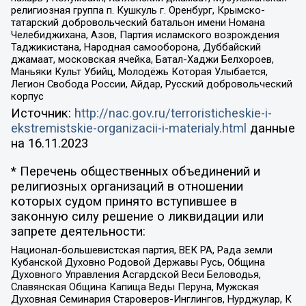
религиозная группа п. Кушкуль г. Оренбург, Крымско-
татарский добровольческий батальон имени Номана
Челебиджихана, Азов, Партия исламского возрождения
Таджикистана, Народная самооборона, Дуббайский
джамаат, московская ячейка, Батал-Хаджи Белхороев,
Маньяки Культ Убийц, Молодёжь Которая Улыбается,
Легион Свобода России, Айдар, Русский добровольческий
корпус
Источник:
http://nac.gov.ru/terroristicheskie-i-
ekstremistskie-organizacii-i-materialy.html
данные
на
16.11.2023
* Перечень общественных объединений и
религиозных организаций в отношении
которых судом принято вступившее в
законную силу решение о ликвидации или
запрете деятельности:
Национал-большевистская партия, ВЕК РА, Рада земли
Кубанской Духовно Родовой Державы Русь, Община
Духовного Управления Асгардской Веси Беловодья,
Славянская Община Капища Веды Перуна, Мужская
Духовная Семинария Староверов-Инглингов, Нурджулар, К