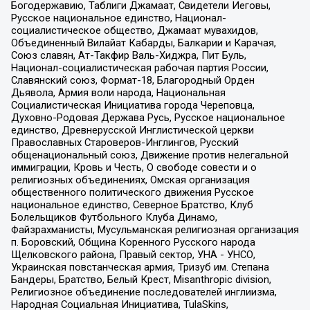
Богодержавию, Таблиги Джамаат, Свидетели Иеговы,
Русское национальное единство, Национал-
социалистическое общество, Джамаат мувахидов,
Объединенный Вилайат Кабарды, Балкарии и Карачая,
Союз славян, Ат-Такфир Валь-Хиджра, Пит Буль,
Национал-социалистическая рабочая партия России,
Славянский союз, Формат-18, Благородный Орден
Дьявола, Армия воли народа, Национальная
Социалистическая Инициатива города Череповца,
Духовно-Родовая Держава Русь, Русское национальное
единство, Древнерусской Инглистической церкви
Православных Староверов-Инглингов, Русский
общенациональный союз, Движение против нелегальной
иммиграции, Кровь и Честь, О свободе совести и о
религиозных объединениях, Омская организация
общественного политического движения Русское
национальное единство, Северное Братство, Клуб
Болельщиков Футбольного Клуба Динамо,
Файзрахманисты, Мусульманская религиозная организация
п. Боровский, Община Коренного Русского народа
Щелковского района, Правый сектор, УНА - УНСО,
Украинская повстанческая армия, Тризуб им. Степана
Бандеры, Братство, Белый Крест, Misanthropic division,
Религиозное объединение последователей инглиизма,
Народная Социальная Инициатива, TulaSkins,