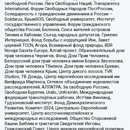
свободной России, Лига Свободных Наций, Transparеncy
International, Форум Свободных Народов ПостРоссии,
Солидарность с гражданским движением в России –
Solidarus, КрымSOS, Свободный университет, Институт
государственного управления, Форум гражданского
общества Россия, Беллона, Союз жителей островов
Тисима и Хабомаи, Съезд народных депутатов, Гринпис
Интернешнл, Фонд борьбы с коррупцией Инк, Завет
церквей TCCN, Агора, Всемирный фонд природы, BDR
Novaja Gazeta-Europe, Алтай проект, Образовательный дом
прав человека Чернигов, Фонд Дом Прав Человека,
Белорусский дом прав человека имени Бориса Звозскова,
Дом прав человека Тбилиси, Дом прав человека Ереван,
Дом прав человека Крым, Центр дикого лосося, TVR
Studios, ТВ Дождь, Центр европейских исследований им
Вилфрида Мартенса, Сетевое объединение журналистов
расследователей, АЛЛАТРА, За свободную Россию,
Свободная Бурятия, Uralic, UnKremlin, Международная
федерация транспортных рабочих, ИстЧам Финланд,
Гудзоновский институт, Фонд Демократического
Развития, Комитет-2024, Центрально-Европейский
университет, Центр восточноевропейских и
международных исследований, Общество Сторожевой
башни, Библии и трактатов Свидетелей Иеговы,
Гражданский Совет, Центр анализа европейской политики,