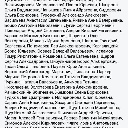
Владимирович, Милославский Павел Юрьевич, Шнырова
Ольга Вадимовна, Чанышева Лилия Айратовна, Сидорович
Ольга Борисовна, Туровский Александр Алексеевич,
Васильева Анастасия Евгеньевна, Ривина Анна Валерьевна,
Бойко Анатолий Николаевич, Дугин Сергей Георгиевич,
Пивоваров Андрей Сергеевич, Аверин Виталий Евгеньевич,
Барахоев Магомед Бекханович, Шарипков Олег
Викторович, Мошель Ирина Ароновна, Шведов Григорий
Сергеевич, Пономарев Лев Александрович, Каргалицкий
Борис Юльевич, Созаев Валерий Валерьевич, Исламов
Тимур Рифгатович, Романова Ольга Евгеньевна, Щаров
Сергей Алексадрович, Цирульников Борис Альбертович,
Гасан Ольга Павловна, Паутов Юрий Анатольевич,
Верховский Александр Маркович, Пислакова-Паркер
Марина Петровна, Кочеткова Татьяна Владимировна,
Чуркина Наталья Валерьевна, Акимова Татьяна
Николаевна, Золотарева Екатерина Александровна,
Рачинский Ян Збигневич, Жемкова Елена Борисовна,
Гудков Лев Дмитриевич, Илларионова Юлия Юрьевна,
Саранг Анна Васильевна, Захарова Светлана Сергеевна,
Аверин Владимир Анатольевич, Щур Татьяна Михайловна,
Щур Николай Алексеевич, Блинушов Андрей Юрьевич,
Мосин Алексей Геннадьевич, Гефтер Валентин Михайлович,
Симонов Алексей Кириллович, Флиге Ирина Анатольевна,